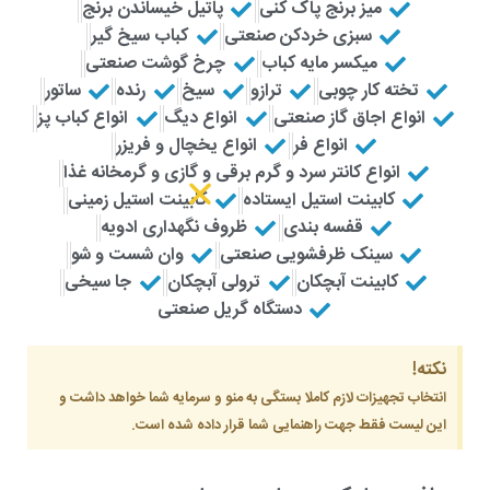
میز برنج پاک کنی
پاتیل خیساندن برنج
سبزی خردکن صنعتی
کباب سیخ گیر
میکسر مایه کباب
چرخ گوشت صنعتی
تخته کار چوبی
ترازو
سیخ
رنده
ساتور
انواع اجاق گاز صنعتی
انواع دیگ
انواع کباب پز
انواع فر
انواع یخچال و فریزر
انواع کانتر سرد و گرم برقی و گازی و گرمخانه غذا
کابینت استیل ایستاده
کابینت استیل زمینی
قفسه بندی
ظروف نگهداری ادویه
سینک ظرفشویی صنعتی
وان شست و شو
کابینت آبچکان
ترولی آبچکان
جا سیخی
دستگاه گریل صنعتی
نکته!
انتخاب تجهیزات لازم کاملا بستگی به منو و سرمایه شما خواهد داشت و
این لیست فقط جهت راهنمایی شما قرار داده شده است.