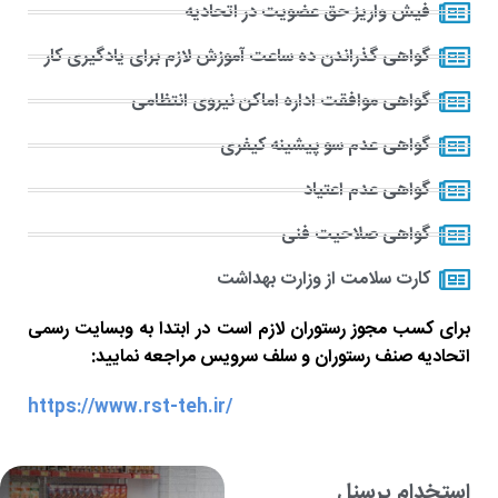
فیش واریز حق عضویت در اتحادیه
گواهی گذراندن ده ساعت آموزش لازم برای یادگیری کار
گواهی موافقت اداره اماکن نیروی انتظامی
گواهی عدم سو پیشینه کیفری
گواهی عدم اعتیاد
گواهی صلاحیت فنی
کارت سلامت از وزارت بهداشت
برای کسب مجوز رستوران لازم است در ابتدا به وبسایت رسمی
اتحادیه صنف رستوران و سلف سرویس مراجعه نمایید:
https://www.rst-teh.ir/
استخدام پرسنل