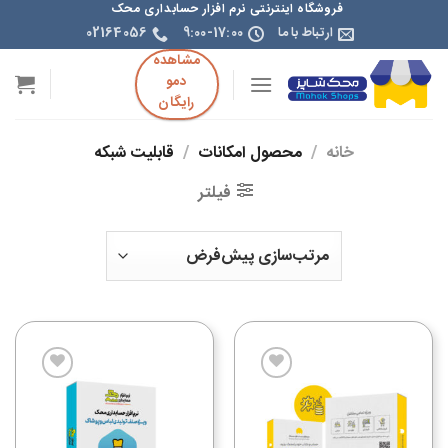
فروشگاه اینترنتی نرم افزار حسابداری محک
ارتباط با ما
9:00-17:00
02164056
مشاهده
دمو
رایگان
خانه
/
محصول امکانات
/
قابلیت شبکه
فیلتر
افزودن
افزودن
به
به