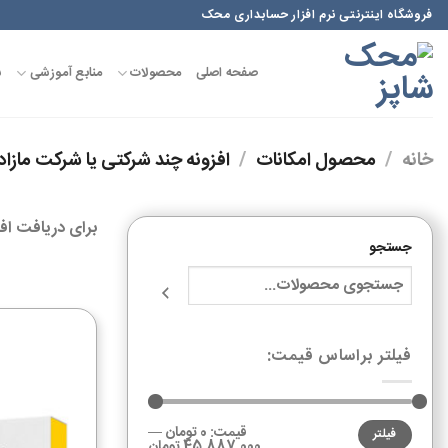
فروشگاه اینترنتی نرم افزار حسابداری محک
صفحه اصلی
محصولات
منابع آموزشی
س
خانه
/
محصول امکانات
/
افزونه چند شرکتی یا شرکت مازاد
برای دریافت افز
جستجو
فیلتر براساس قیمت:
قیمت:
0 تومان
—
فیلتر
45,887,000 تومان