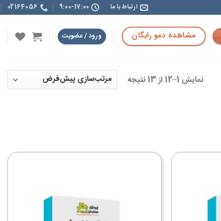
ارتباط با ما
9:00-17:00
02164056
مشاهده دمو رایگان
ورود / عضویت
نمایش 1–12 از 13 نتیجه
افزودن
افزودن
به
به
علاقه
علاقه