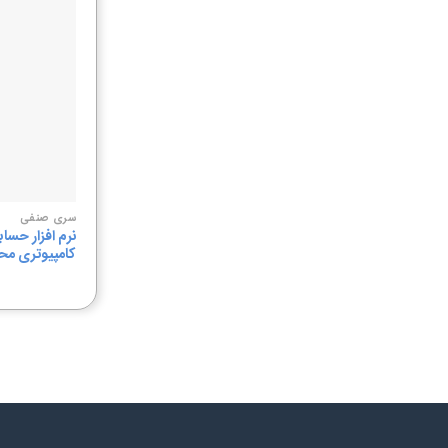
سری صنفی
نرم افزار حسا
کامپیوتری م