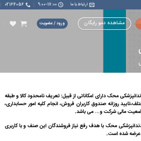
ارتباط با ما
9:00-17:00
02164056
مشاهده دمو رایگان
ورود / عضویت
م دندانپزشکی محک
دارای امکاناتی از قبیل: تعریف نامحدود کالا و طبقه
لف،تایید روزانه صندوق کاربران فروش، انجام کلیه امور حسابداری،
 وضعیت مالی شرکت و… می باشد.
م دندانپزشکی محک با هدف رفع نیاز فروشندگان این صنف و با کاربری
ب عرضه شده است.