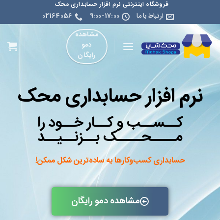
فروشگاه اینترنتی نرم افزار حسابداری محک
ارتباط با ما
9:00-17:00
02164056
مشاهده
دمو
رایگان
نرم افزار حسابداری محک
کــســب و کــار خــود را
مــــحــــک بــزنــیــد
حسابداری کسب‌وکارها به ساده‌ترین شکل ممکن!
مشاهده دمو رایگان